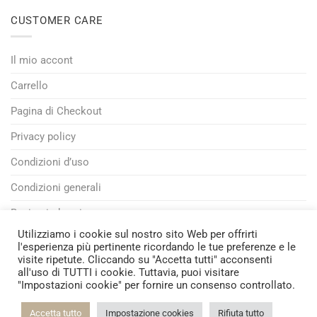
CUSTOMER CARE
Il mio accont
Carrello
Pagina di Checkout
Privacy policy
Condizioni d’uso
Condizioni generali
Resi e rimborsi
Utilizziamo i cookie sul nostro sito Web per offrirti
Tempi di spedizione
l'esperienza più pertinente ricordando le tue preferenze e le
visite ripetute. Cliccando su "Accetta tutti" acconsenti
all'uso di TUTTI i cookie. Tuttavia, puoi visitare
"Impostazioni cookie" per fornire un consenso controllato.
Visa
PayPal
MasterCard
Credit
Bank
Card
Transfer
Accetta tutto
Impostazione cookies
Rifiuta tutto
La Mastro Giorgio di Valentino Biagioli • All rights reserved © • P.Iva 01125770543